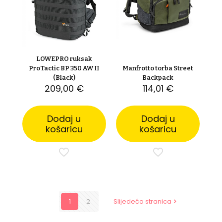
LOWEPRO ruksak
ProTactic BP 350 AW II
Manfrotto torba Street
(Black)
Backpack
209,00
€
114,01
€
Dodaj u
Dodaj u
košaricu
košaricu
1
2
Slijedeća stranica