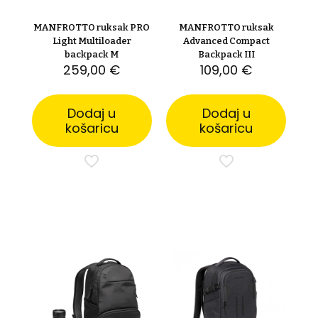
MANFROTTO ruksak PRO
MANFROTTO ruksak
Light Multiloader
Advanced Compact
backpack M
Backpack III
259,00
€
109,00
€
Dodaj u
Dodaj u
košaricu
košaricu