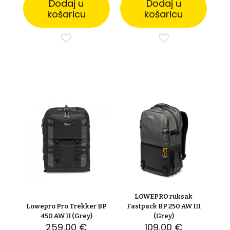
Dodaj u
Dodaj u
košaricu
košaricu
LOWEPRO ruksak
Lowepro Pro Trekker BP
Fastpack BP 250 AW III
450 AW II (Grey)
(Grey)
259,00
€
109,00
€