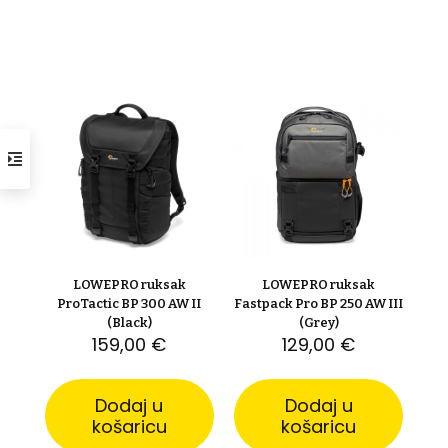
LOWEPRO ruksak
LOWEPRO ruksak
ProTactic BP 300 AW II
Fastpack Pro BP 250 AW III
(Black)
(Grey)
159,00
€
129,00
€
Dodaj u
Dodaj u
košaricu
košaricu