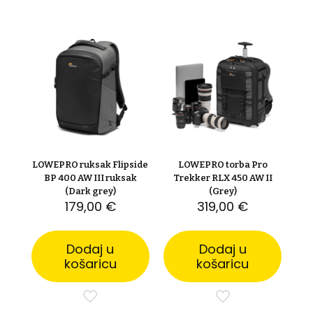
LOWEPRO ruksak Flipside
LOWEPRO torba Pro
BP 400 AW III ruksak
Trekker RLX 450 AW II
(Dark grey)
(Grey)
179,00
€
319,00
€
Dodaj u
Dodaj u
košaricu
košaricu