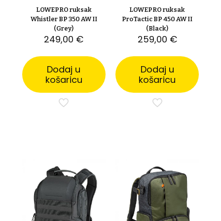
LOWEPRO ruksak
LOWEPRO ruksak
Whistler BP 350 AW II
ProTactic BP 450 AW II
(Grey)
(Black)
249,00
€
259,00
€
Dodaj u
Dodaj u
košaricu
košaricu