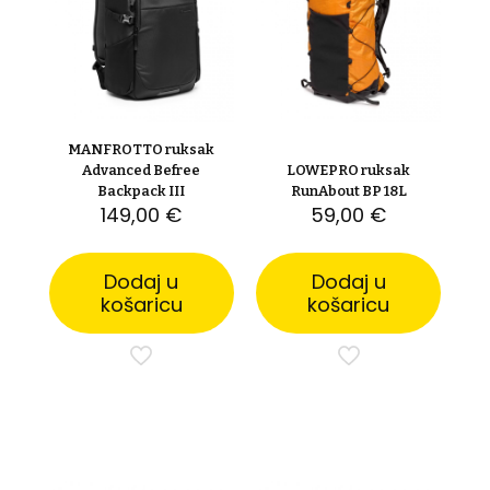
MANFROTTO ruksak
Advanced Befree
LOWEPRO ruksak
Backpack III
RunAbout BP 18L
149,00
€
59,00
€
Dodaj u
Dodaj u
košaricu
košaricu