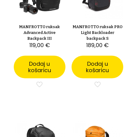
MANFROTTO ruksak
MANFROTTO ruksak PRO
Advanced Active
Light Backloader
Backpack III
backpack S
119,00
€
189,00
€
Dodaj u
Dodaj u
košaricu
košaricu