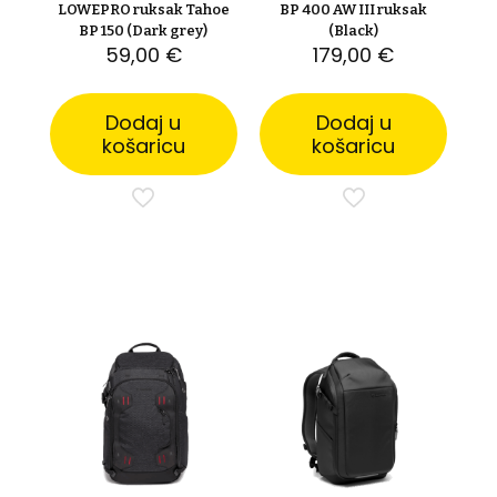
LOWEPRO ruksak Tahoe
BP 400 AW III ruksak
BP 150 (Dark grey)
(Black)
59,00
€
179,00
€
Dodaj u
Dodaj u
košaricu
košaricu