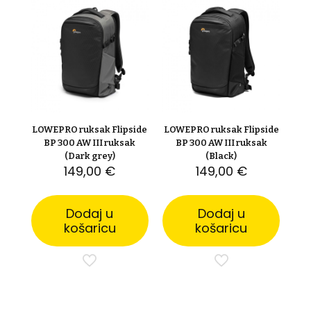
LOWEPRO ruksak Flipside
LOWEPRO ruksak Flipside
BP 300 AW III ruksak
BP 300 AW III ruksak
(Dark grey)
(Black)
149,00
€
149,00
€
Dodaj u
Dodaj u
košaricu
košaricu