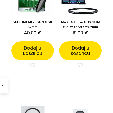
MARUMI filter DHG ND8
MARUMI filter FIT+SLIM
67mm
MC lens protect 67mm
40,00
€
19,00
€
Dodaj u
Dodaj u
košaricu
košaricu