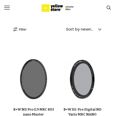
Filter
B+W ND Pro 0,9 MRC 803
B+W XS-Pro Digital ND
nano Master
Vario MRC NANO