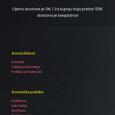
Cijena dostave je 5€ | Za kupnju koja prelazi 50€
dostava je besplatna!
Korisni linkovi
Kontakt
Uvjeti poslovanja
Politika privatnosti
Korisnička podrška
Košarica
Lista želja
Dostava