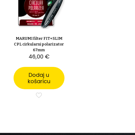
MARUMI filter FIT+SLIM
CPL cirkularni polarizator
67mm
46,00
€
Dodaj u
košaricu