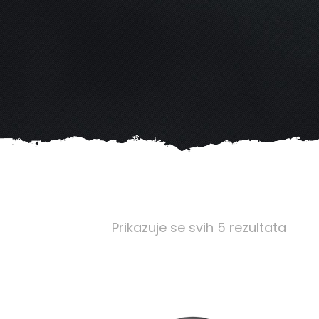
Pore
Prikazuje se svih 5 rezultata
po
najn