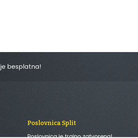
 je besplatna!
Poslovnica Split
Poslovnica je trajno zatvorena!