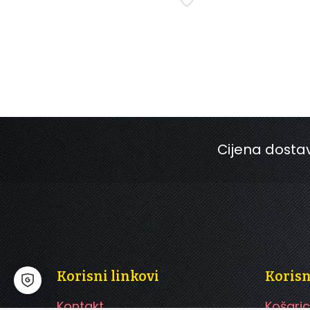
Cijena dostav
Korisni linkovi
Koris
Kontakt
Košari