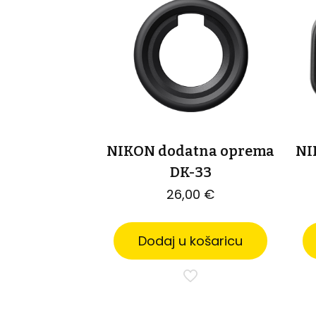
NIKON dodatna oprema
NI
DK-33
26,00
€
Dodaj u košaricu