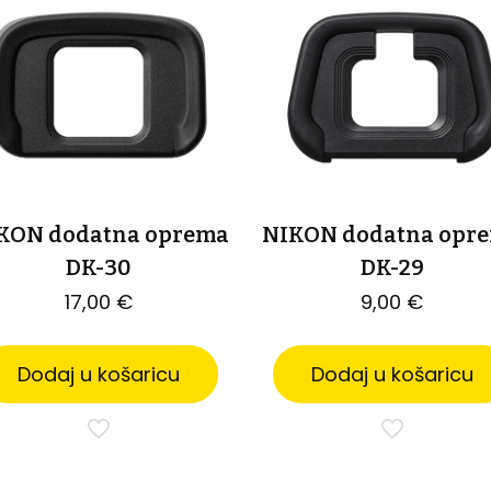
KON dodatna oprema
NIKON dodatna opr
DK-30
DK-29
17,00
€
9,00
€
Dodaj u košaricu
Dodaj u košaricu