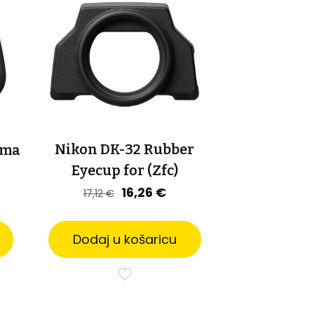
Nikon DK-32 Rubber
ema
Eyecup for (Zfc)
Izvorna
Trenutna
16,26
€
17,12
€
cijena
cijena
bila
je:
Dodaj u košaricu
je:
16,26 €.
17,12 €.