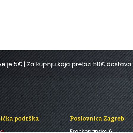
e je 5€ | Za kupnju koja prelazi 50€ dostava
nička podrška
Poslovnica Zagreb
ca
Frankopanska 6