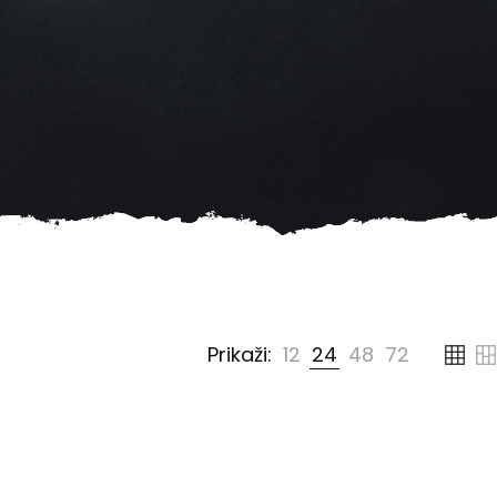
dano
Prikaži:
12
24
48
72
ovijem