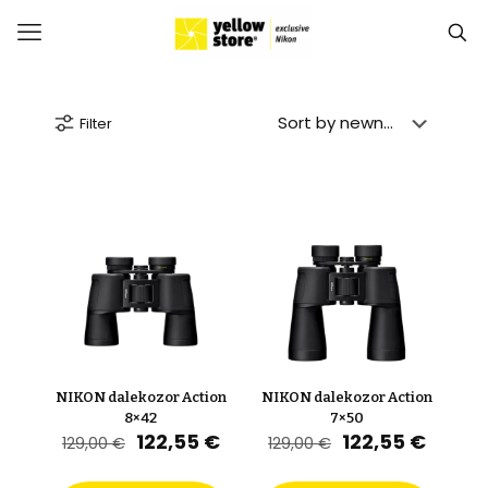
Filter
NIKON dalekozor Action
NIKON dalekozor Action
8×42
7×50
Izvorna
Trenutna
Izvorna
Trenu
122,55
€
122,55
€
129,00
€
129,00
€
cijena
cijena
cijena
cijena
bila
je:
bila
je: