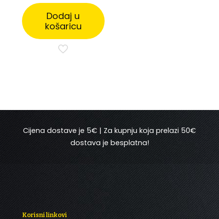
bila
je:
je:
189,05 €.
Dodaj u
199,00 €.
košaricu
Cijena dostave je 5€ | Za kupnju koja prelazi 50€
dostava je besplatna!
Korisni linkovi