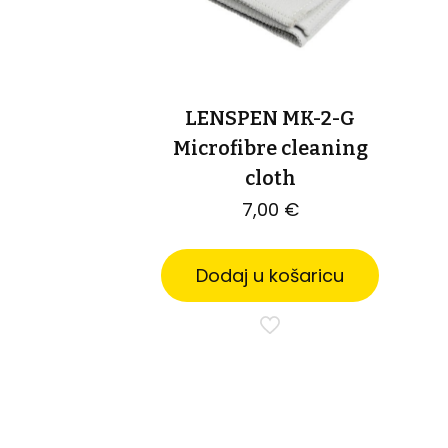
LENSPEN MK-2-G
Microfibre cleaning
cloth
7,00
€
Dodaj u košaricu