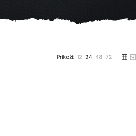
Prikaži:
12
24
48
72