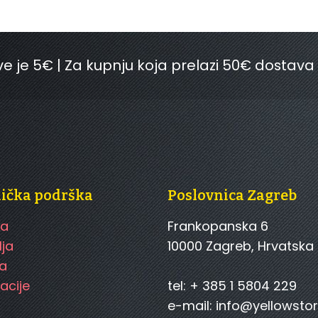
e je 5€ | Za kupnju koja prelazi 50€ dostava
nička podrška
Poslovnica Zagreb
ca
Frankopanska 6
lja
10000 Zagreb, Hrvatska
a
acije
tel: + 385 1 5804 229
e-mail: info@yellowstor