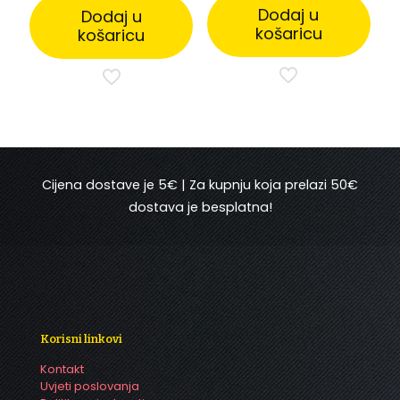
je:
0,60 €.
Dodaj u
Dodaj u
1,19 €.
košaricu
košaricu
Cijena dostave je 5€ | Za kupnju koja prelazi 50€
dostava je besplatna!
Korisni linkovi
Kontakt
Uvjeti poslovanja