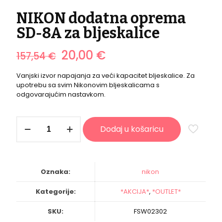
NIKON dodatna oprema
SD-8A za bljeskalice
Izvorna
Trenutna
20,00
€
157,54
€
cijena
cijena
bila
je:
Vanjski izvor napajanja za veći kapacitet bljeskalice. Za
je:
20,00 €.
upotrebu sa svim Nikonovim bljeskalicama s
157,54 €.
odgovarajućim nastavkom.
NIKON
Dodaj u košaricu
dodatna
oprema
SD-
8A
za
Oznaka:
nikon
bljeskalice
količina
Kategorije:
*AKCIJA*
,
*OUTLET*
SKU:
FSW02302