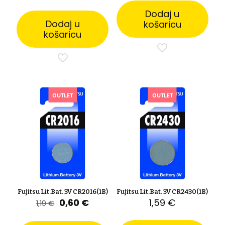
bila
je:
cijena
cijena
je:
49,00 
bila
je:
Dodaj u
91,00 €.
je:
2,00 €.
Dodaj u
košaricu
6,50 €.
košaricu
OUTLET
OUTLET
Fujitsu Lit.Bat. 3V CR2016(1B)
Fujitsu Lit.Bat. 3V CR2430(1B)
Izvorna
Trenutna
0,60
€
1,59
€
1,19
€
cijena
cijena
bila
je: