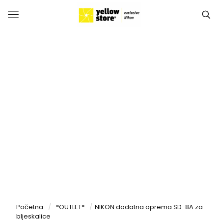
OUTLET
Početna
/
*OUTLET*
/
NIKON dodatna oprema SD-8A za
bljeskalice