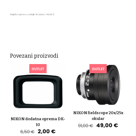
Najniža cijena u zadnjih 30 dana:
149,66
€
Povezani proizvodi
OUTLET
OUTLET
NIKON fieldscope 20x/25x
okular
NIKON dodatna oprema DK-
Izvorna
Trenu
49,00
€
10
91,00
€
cijena
cijena
Izvorna
Trenutna
2,00
€
6,50
€