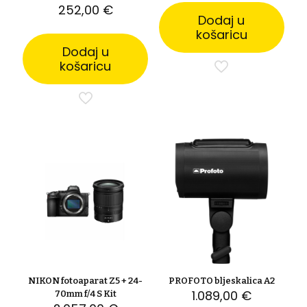
252,00
€
Dodaj u
košaricu
Dodaj u
košaricu
NIKON fotoaparat Z5 + 24-
PROFOTO bljeskalica A2
1.089,00
€
70mm f/4 S Kit