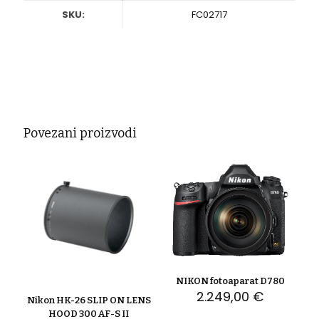
SKU:
FC02717
Povezani proizvodi
NIKON fotoaparat D780
2.249,00
€
Nikon HK-26 SLIP ON LENS
HOOD 300 AF-S II