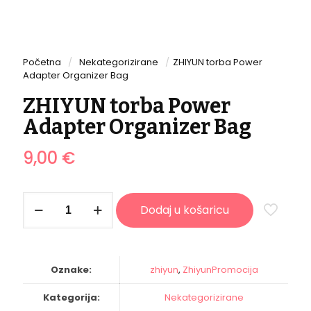
Početna
/
Nekategorizirane
/
ZHIYUN torba Power
Adapter Organizer Bag
ZHIYUN torba Power
Adapter Organizer Bag
9,00
€
ZHIYUN
Dodaj u košaricu
torba
Power
Adapter
Organizer
Bag
Oznake:
zhiyun
,
ZhiyunPromocija
količina
Kategorija:
Nekategorizirane