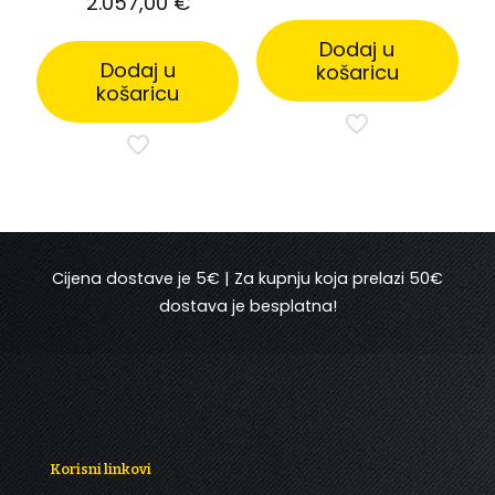
2.057,00
€
Dodaj u
Dodaj u
košaricu
košaricu
Cijena dostave je 5€ | Za kupnju koja prelazi 50€
dostava je besplatna!
Korisni linkovi