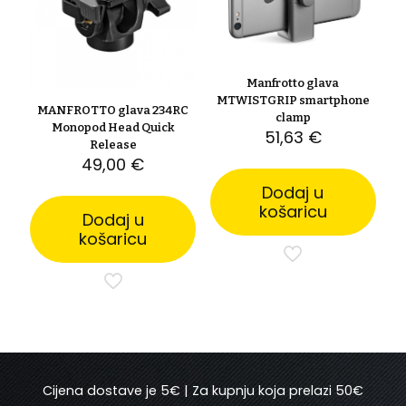
Manfrotto glava
MTWISTGRIP smartphone
MANFROTTO glava 234RC
clamp
Monopod Head Quick
51,63
€
Release
49,00
€
Dodaj u
košaricu
Dodaj u
košaricu
Cijena dostave je 5€ | Za kupnju koja prelazi 50€