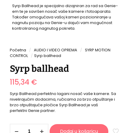
Syrp Ballhead je specijalno dizajniran za rad sa Genie-
em te je savršen nosač vaše kamere i fotoaparata.
Također omogućava vašoj kameri pozicioniranje u
nagnutu poziciju na Genie-u dajući vam mogućnost
kontroliranog nagnutog pokreta.
Početna
/
AUDIO I VIDEO OPREMA
/
SYRP MOTION
CONTROL
/
Syrp ballhead
Syrp ballhead
115,34
€
Syrp Ballhead perfektno lagani nosač vaše kamere. Sa
nivelirajućim dodacima, ručicama za brzo otpuštanje i
brzo otpuštajuće pločice Syrp Ballhead je vaš
perfektni Genie partner.
Syrp
Dodaj u košaricu
ballhead