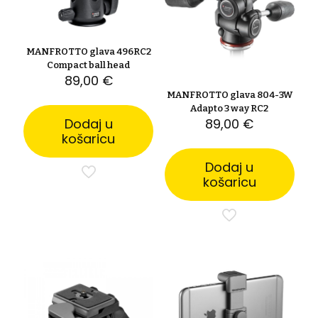
MANFROTTO glava 496RC2
Compact ball head
89,00
€
MANFROTTO glava 804-3W
Adapto 3 way RC2
Dodaj u
89,00
€
košaricu
Dodaj u
košaricu