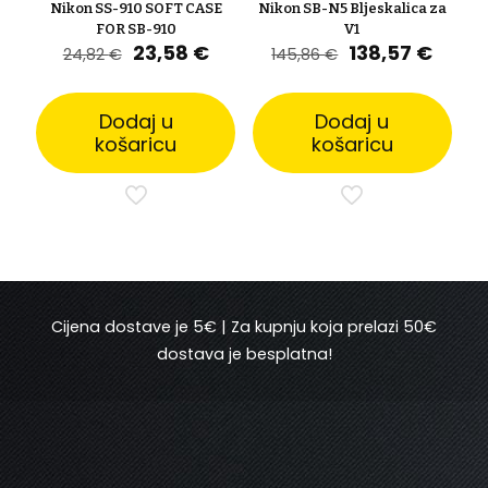
Nikon SS-910 SOFT CASE
Nikon SB-N5 Bljeskalica za
FOR SB-910
V1
Izvorna
Trenutna
Izvorna
Trenu
23,58
€
138,57
€
24,82
€
145,86
€
cijena
cijena
cijena
cijen
bila
je:
bila
je:
je:
23,58 €.
je:
138,57
Dodaj u
Dodaj u
24,82 €.
145,86 €.
košaricu
košaricu
Cijena dostave je 5€ | Za kupnju koja prelazi 50€
dostava je besplatna!