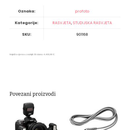
Duo
Kit
Oznaka:
profoto
količina
Kategorije:
RASVJETA
,
STUDIJSKA RASVJETA
SKU:
901168
Najniža cijena u zadnjih 30 dana:
4.400,96
€
Povezani proizvodi