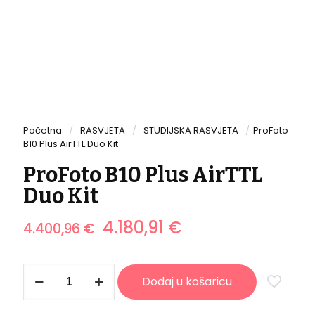
Početna
/
RASVJETA
/
STUDIJSKA RASVJETA
/
ProFoto
B10 Plus AirTTL Duo Kit
ProFoto B10 Plus AirTTL
Duo Kit
Izvorna
Trenutna
4.180,91
€
4.400,96
€
cijena
cijena
bila
je:
je:
4.180,91 €.
ProFoto
4.400,96 €.
Dodaj u košaricu
B10
Plus
AirTTL