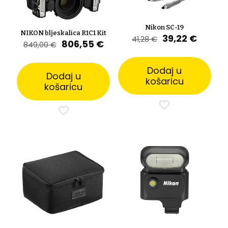
Nikon SC-19
NIKON bljeskalica R1C1 Kit
Izvorna
Trenut
39,22
€
41,28
€
Izvorna
Trenutna
806,55
€
849,00
€
cijena
cijena
cijena
cijena
bila
je:
bila
je:
je:
39,22 
Dodaj u
je:
806,55 €.
Dodaj u
41,28 €.
košaricu
849,00 €.
košaricu