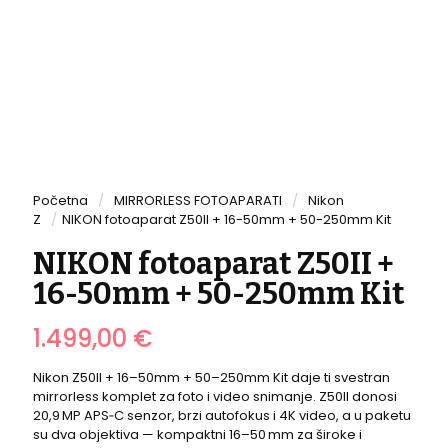
Početna
/
MIRRORLESS FOTOAPARATI
/
Nikon
Z
/
NIKON fotoaparat Z50II + 16-50mm + 50-250mm Kit
NIKON fotoaparat Z50II +
16-50mm + 50-250mm Kit
1.499,00
€
Nikon Z50II + 16–50mm + 50–250mm Kit daje ti svestran
mirrorless komplet za foto i video snimanje. Z50II donosi
20,9 MP APS‑C senzor, brzi autofokus i 4K video, a u paketu
su dva objektiva — kompaktni 16–50 mm za široke i