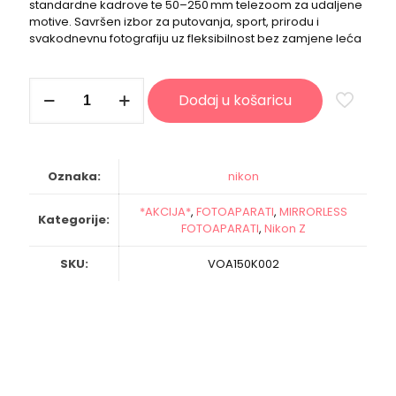
standardne kadrove te 50–250 mm telezoom za udaljene
motive. Savršen izbor za putovanja, sport, prirodu i
svakodnevnu fotografiju uz fleksibilnost bez zamjene leća
NIKON
Dodaj u košaricu
fotoaparat
Z50II
+
16-
50mm
Oznaka:
nikon
+
50-
*AKCIJA*
,
FOTOAPARATI
,
MIRRORLESS
250mm
Kategorije:
FOTOAPARATI
,
Nikon Z
Kit
količina
SKU:
VOA150K002