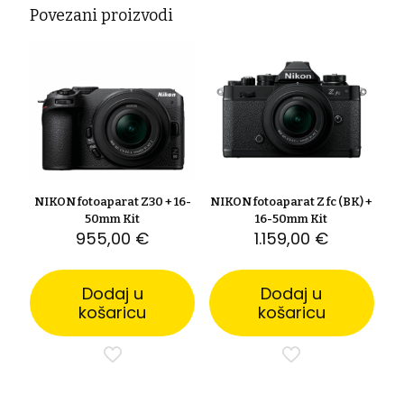
Povezani proizvodi
NIKON fotoaparat Z30 + 16-
NIKON fotoaparat Z fc (BK) +
50mm Kit
16-50mm Kit
955,00
€
1.159,00
€
Dodaj u
Dodaj u
košaricu
košaricu