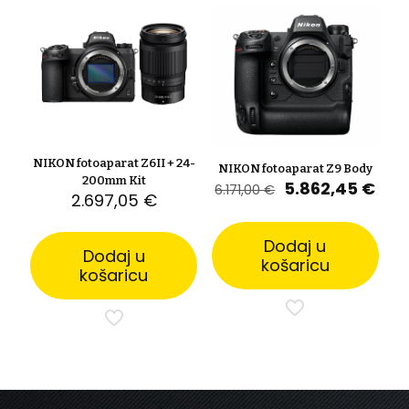
NIKON fotoaparat Z6II + 24-
NIKON fotoaparat Z9 Body
200mm Kit
Izvorna
Tre
5.862,45
€
6.171,00
€
2.697,05
€
cijena
cije
bila
je:
je:
5.86
Dodaj u
Dodaj u
6.171,00 €.
košaricu
košaricu