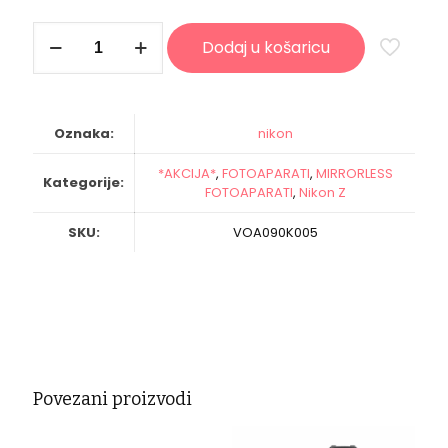
NIKON
Dodaj u košaricu
fotoaparat
Z
fc
Vlogger
Kit
Oznaka:
nikon
količina
*AKCIJA*
,
FOTOAPARATI
,
MIRRORLESS
Kategorije:
FOTOAPARATI
,
Nikon Z
SKU:
VOA090K005
Povezani proizvodi