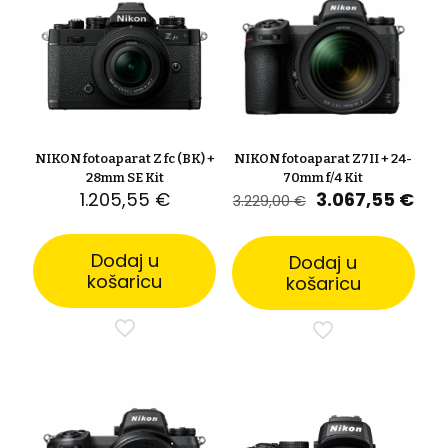
NIKON fotoaparat Z7II + 24-
NIKON fotoaparat Z fc (BK) +
70mm f/4 Kit
28mm SE Kit
Izvorna
Tre
3.067,55
€
1.205,55
€
3.229,00
€
cijena
cij
bila
je:
je:
3.0
Dodaj u
Dodaj u
3.229,00 €.
košaricu
košaricu