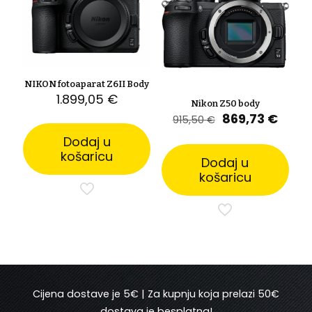
NIKON fotoaparat Z6II Body
1.899,05
€
Nikon Z50 body
Izvorna
Tren
869,73
€
915,50
€
cijena
cijen
Dodaj u
bila
je:
košaricu
je:
869,7
Dodaj u
915,50 €.
košaricu
Cijena dostave je 5€ | Za kupnju koja prelazi 50€
dostava je besplatna!