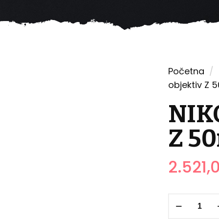
Početna
/
objektiv Z 
NIK
Z 50
2.521,
NIKON
objektiv