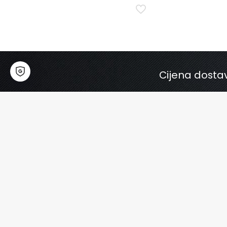
Cijena dostav
Korisni linkovi
Koris
Kontakt
Košari
Uvjeti poslovanja
Lista že
Politika privatnosti
Dostav