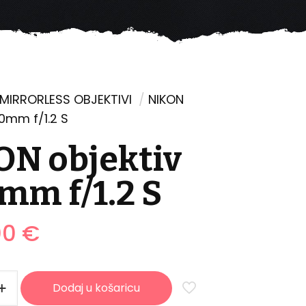
MIRRORLESS OBJEKTIVI
/
NIKON
50mm f/1.2 S
ON objektiv
mm f/1.2 S
00
€
Dodaj u košaricu