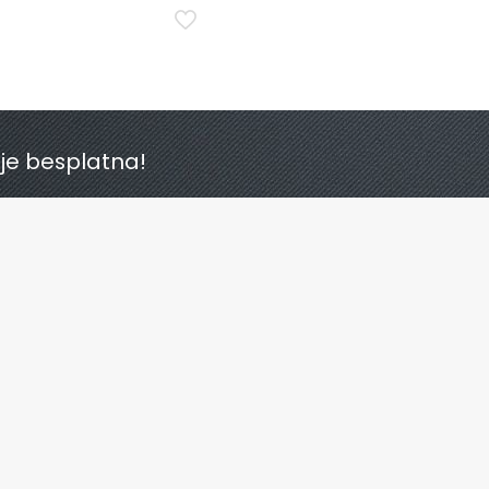
 je besplatna!
Poslovnica Split
Poslovnica je trajno zatvorena!