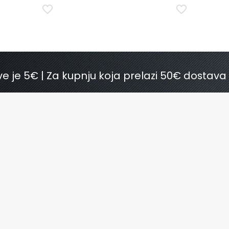
e je 5€ | Za kupnju koja prelazi 50€ dostava
nička podrška
Poslovnica Zagreb
ca
Frankopanska 6
lja
10000 Zagreb, Hrvatska
a