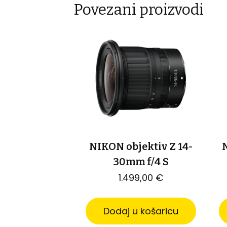
Povezani proizvodi
NIKON objektiv Z 14-
N
30mm f/4 S
1.499,00
€
Dodaj u košaricu