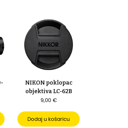
0-
NIKON poklopac
objektiva LC-62B
9,00
€
Dodaj u košaricu