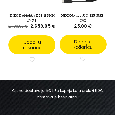
NIKON objektiv Z 28-135MM
NIKON kabel UC-E25 (USB-
f/4 PZ
C/C)
Izvorna
Trenutna
2.659,05
€
25,00
€
2.799,00
€
cijena
cijena
bila
je:
je:
2.659,05 €.
Dodaj u
Dodaj u
2.799,00 €.
košaricu
košaricu
Cijena dostave je 5€ | Za kupnju koja prelazi 50€
dostava je besplatna!