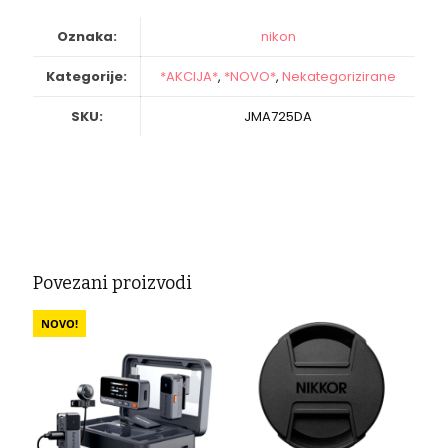
16-
50mm
Oznaka:
nikon
F/2.8
VR
Kategorije:
*AKCIJA*
,
*NOVO*
,
Nekategorizirane
količina
SKU:
JMA725DA
Povezani proizvodi
NOVO!