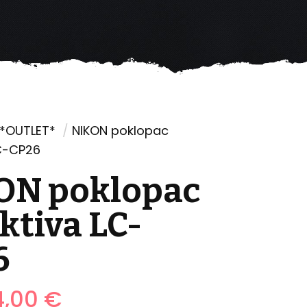
*OUTLET*
/
NIKON poklopac
LC-CP26
ON poklopac
ktiva LC-
6
Izvorna
Trenutna
4,00
€