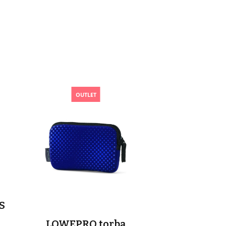
OUTLET
S
LOWEPRO torba