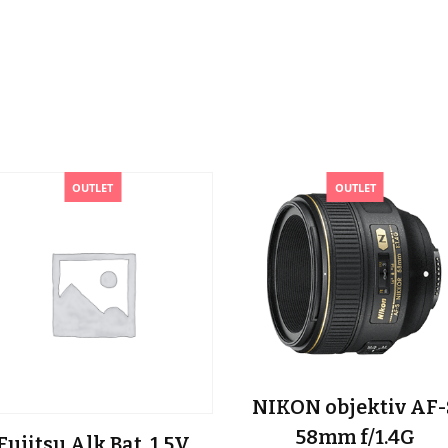
OUTLET
OUTLET
NIKON objektiv AF-
58mm f/1.4G
Fujitsu Alk.Bat. 1.5V