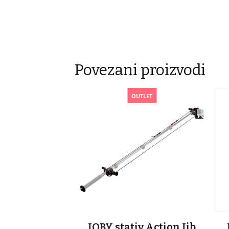
Povezani proizvodi
OUTLET
JOBY stativ Action Jib