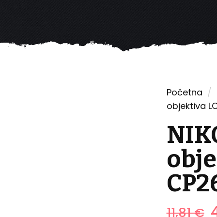
Početna
/
UTLET
objektiva 
NIK
obje
CP2
11,81
€