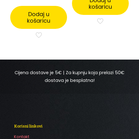
Dodaj u
6.171,00 €.
košaricu
Dodaj u
košaricu
Cijena dostave je 5€ | Za kupnju koja prelazi 50€
dostava je besplatna!
Korisni linkovi
Kontakt