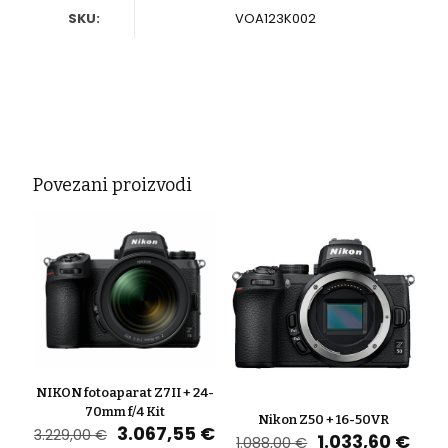
količina
SKU:
VOA123K002
Povezani proizvodi
NIKON fotoaparat Z7II + 24-
70mm f/4 Kit
Nikon Z50 + 16-50VR
Izvorna
Trenutna
3.067,55
€
3.229,00
€
Izvorna
Tre
1.033,60
€
1.088,00
€