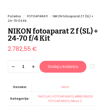
Početna
/
FOTOAPARATI
/
NIKON fotoaparat Z f (SL) +
24-70 f/4 Kit
NIKON fotoaparat Z f (SL) +
24-70 f/4 Kit
2.782,55
€
NIKON
Dodaj u košaricu
fotoaparat
Z
f
(SL)
+
Oznaka:
nikon
24-
70
*AKCIJA*
,
FOTOAPARATI
,
MIRRORLESS
f/4
Kategorije:
FOTOAPARATI
,
Nikon Z
Kit