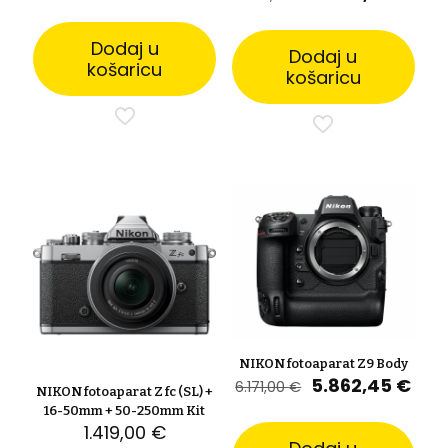
cijena
cijena
cijena
cije
bila
je:
bila
je:
je:
3.067,55 €.
Dodaj u
je:
1.03
Dodaj u
3.229,00 €.
1.088,00 €.
košaricu
košaricu
NIKON fotoaparat Z9 Body
Izvorna
Tre
5.862,45
€
6.171,00
€
NIKON fotoaparat Z fc (SL) +
cijena
cije
16-50mm + 50-250mm Kit
bila
je:
1.419,00
€
je:
5.86