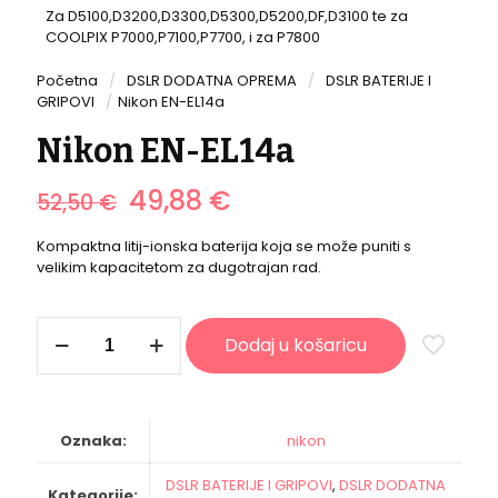
Za D5100,D3200,D3300,D5300,D5200,DF,D3100 te za
COOLPIX P7000,P7100,P7700, i za P7800
Početna
/
DSLR DODATNA OPREMA
/
DSLR BATERIJE I
GRIPOVI
/
Nikon EN-EL14a
Nikon EN-EL14a
Izvorna
Trenutna
49,88
€
52,50
€
cijena
cijena
bila
je:
Kompaktna litij-ionska baterija koja se može puniti s
je:
49,88 €.
velikim kapacitetom za dugotrajan rad.
52,50 €.
Nikon
Dodaj u košaricu
EN-
EL14a
količina
Oznaka:
nikon
DSLR BATERIJE I GRIPOVI
,
DSLR DODATNA
Kategorije: