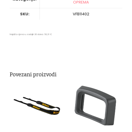
OPREMA
SKU:
VFB11402
Najniža cijena u zadnjih 30 dana:
50,31
€
Povezani proizvodi