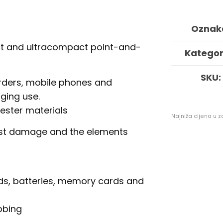
Newport
10
Oznak
(crno-
siva)
t and ultracompact point-and-
Kategori
količina
SKU:
rders, mobile phones and
ging use.
ester materials
Najniža cijena u 
nst damage and the elements
rds, batteries, memory cards and
bbing