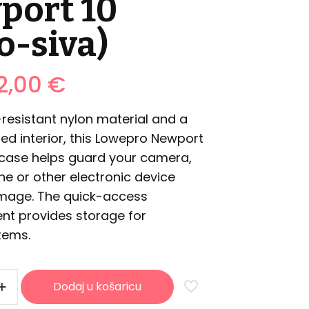
port 10
o-siva)
Izvorna
Trenutna
2,00
€
cijena
cijena
bila
je:
resistant nylon material and a
je:
2,00 €.
ded interior, this Lowepro Newport
5,00 €.
 case helps guard your camera,
e or other electronic device
mage. The quick-access
t provides storage for
tems.
Dodaj u košaricu