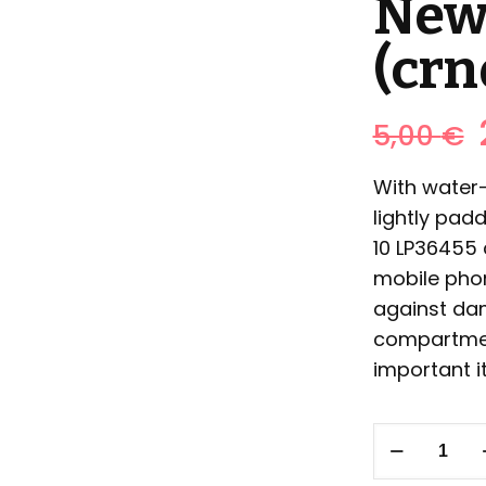
New
(crn
5,00
€
With water-
lightly pad
10 LP36455
mobile phon
against da
compartmen
important i
LOWEPRO
torba