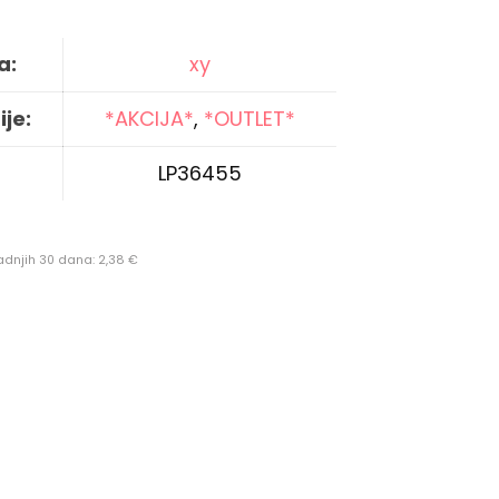
a:
xy
je:
*AKCIJA*
,
*OUTLET*
LP36455
zadnjih 30 dana:
2,38
€