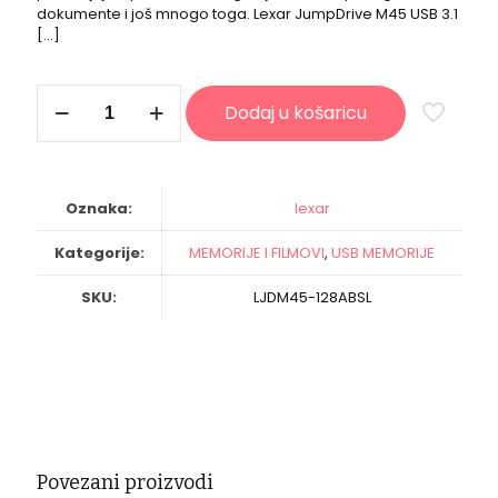
dokumente i još mnogo toga. Lexar JumpDrive M45 USB 3.1
[…]
LEXAR
Dodaj u košaricu
memorija
USB
JumpDrive
M45
128GB
Oznaka:
lexar
(USB
3.1)
Kategorije:
MEMORIJE I FILMOVI
,
USB MEMORIJE
količina
SKU:
LJDM45-128ABSL
Povezani proizvodi