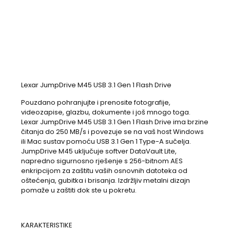
Lexar JumpDrive M45 USB 3.1 Gen 1 Flash Drive
Pouzdano pohranjujte i prenosite fotografije,
videozapise, glazbu, dokumente i još mnogo toga.
Lexar JumpDrive M45 USB 3.1 Gen 1 Flash Drive ima brzine
čitanja do 250 MB/s i povezuje se na vaš host Windows
ili Mac sustav pomoću USB 3.1 Gen 1 Type-A sučelja.
JumpDrive M45 uključuje softver DataVault Lite,
napredno sigurnosno rješenje s 256-bitnom AES
enkripcijom za zaštitu vaših osnovnih datoteka od
oštećenja, gubitka i brisanja. Izdržljiv metalni dizajn
pomaže u zaštiti dok ste u pokretu.
KARAKTERISTIKE