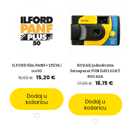
ILFORD film PANF+ 135/36 /
KODAK jednokratni
iso50
fotoaparat FUN DAYLIGHT
Izvorna
Trenutna
15,20
€
800 ASA
16,00
€
cijena
cijena
Izvorna
Trenut
16,15
€
17,00
€
bila
je:
cijena
cijena
je:
15,20 €.
bila
je:
Dodaj u
16,00 €.
je:
16,15 €.
Dodaj u
košaricu
17,00 €.
košaricu