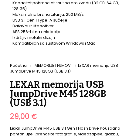
Kapacitet pohrane otisnut na proizvodu (32 GB, 64 GB,
128 GB)
Maksimalna brzina čitanja: 250 MB/s
USB 3.1 Gen 1 Type-A sučelje
DataVault Lite softver
AES 256-bitna enkripcija
Izdržljiv metalni dizajn
Kompatibilan sa sustavom Windows i Mac
Početna
/
MEMORIJE I FILMOVI
/
LEXAR memorija USB
JumpDrive M45 128GB (USB 3.1)
LEXAR memorija USB
JumpDrive M45 128GB
(USB 3.1)
29,00
€
Lexar JumpDrive M45 USB 3.1 Gen 1 Flash Drive Pouzdano
pohranjujte i prenosite fotografije, videozapise, glazbu,