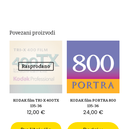
Povezani proizvodi
Rasprodano
KODAK film TRI-X 400TX
KODAK film PORTRA 800
135-36
135-36
12,00
€
24,00
€