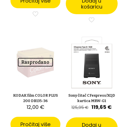
Pročitaj više
Dodaj u
košaricu
Rasprodano
KODAK film COLOR PLUS
Sony čitač CFexpress/XQD
200 DB135-36
kartica MRW-G1
Izvorna
Trenu
12,00
€
119,65
€
125,95
€
cijena
cijena
bila
je:
je:
119,65
Pročitaj više
Dodaj u