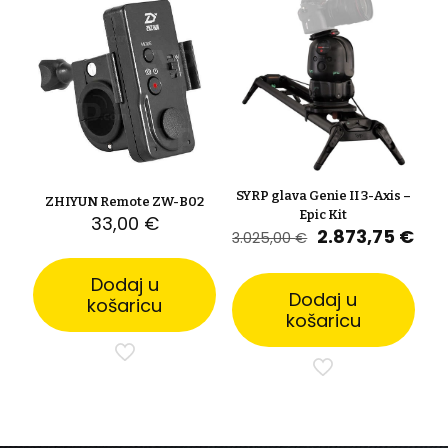
SYRP glava Genie II 3-Axis –
ZHIYUN Remote ZW-B02
Epic Kit
33,00
€
Izvorna
Tre
2.873,75
€
3.025,00
€
cijena
cij
bila
je:
Dodaj u
je:
2.8
Dodaj u
košaricu
3.025,00 €.
košaricu