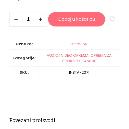
INSTA360
Dodaj u košaricu
dodatna
oprema
Dash
Cam
Mount
Oznaka:
Insta360
količina
AUDIO I VIDEO OPREMA
,
OPREMA ZA
Kategorije:
SPORTSKE KAMERE
SKU:
INSTA-2371
Povezani proizvodi