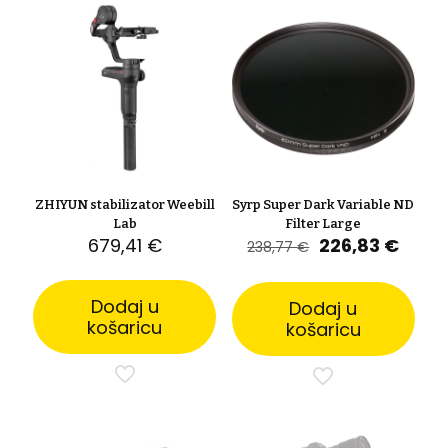
ZHIYUN stabilizator Weebill
Syrp Super Dark Variable ND
Lab
Filter Large
Izvorna
Tren
679,41
€
226,83
€
238,77
€
cijena
cijen
bila
je:
je:
226,8
Dodaj u
Dodaj u
238,77 €.
košaricu
košaricu