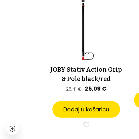
JOBY Stativ Action Grip
& Pole black/red
Izvorna
Trenutna
25,09
€
26,41
€
cijena
cijena
bila
je:
Dodaj u košaricu
je:
25,09 €.
26,41 €.