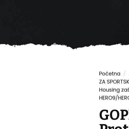
Početna
/
ZA SPORTSK
Housing zaš
HERO9/HER
GOP