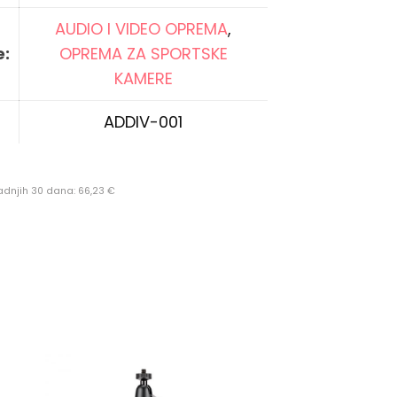
AUDIO I VIDEO OPREMA
,
e:
OPREMA ZA SPORTSKE
O10
KAMERE
ADDIV-001
zadnjih 30 dana:
66,23
€