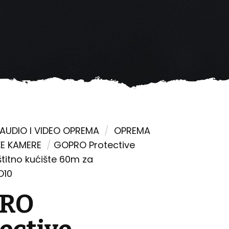
AUDIO I VIDEO OPREMA
/
OPREMA
E KAMERE
/
GOPRO Protective
titno kućište 60m za
O10
RO